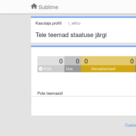
Sublime
Kasutaja profiil
r_wilco
Teie teemad staatuse järgi
0
0
0
0
Kõik
Uus
ülevaatamisel
Pole teemasid
Custo