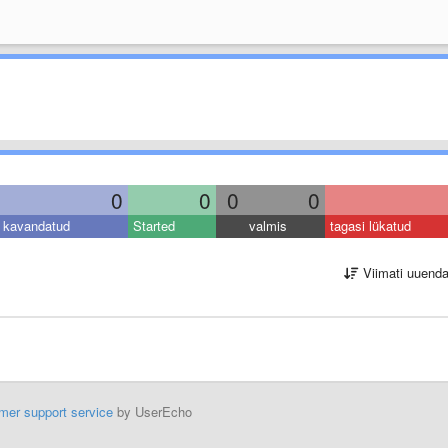
0
0
0
0
kavandatud
Started
valmis
tagasi lükatud
Viimati uuend
mer support service
by UserEcho