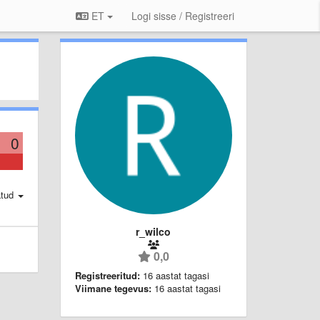
ET
Logi sisse / Registreeri
0
atud
r_wilco
0,0
Registreeritud:
16 aastat tagasi
Viimane tegevus:
16 aastat tagasi