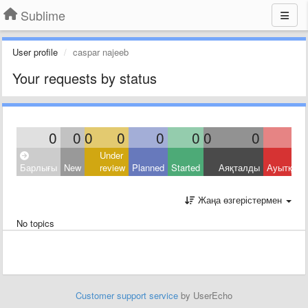
Sublime
User profile
caspar najeeb
Your requests by status
0
0
0
0
0
0
0
0
Under
Барлығы
New
review
Planned
Started
Аяқталды
Ауытқыд
Жаңа өзгерістермен
No topics
Customer support service
by UserEcho