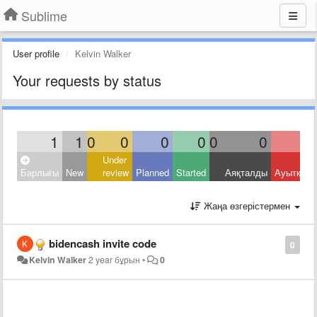
Sublime
User profile
Kelvin Walker
Your requests by status
1
1
0
0
0
0
0
0
Under
Барлығы
New
review
Planned
Started
Аяқталды
Ауытқыд
Жаңа өзгерістермен
bidencash invite code
0
Kelvin Walker
2 year бұрын
•
0