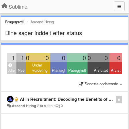
Sublime
Brugerprofil
Ascend Hiring
Dine sager inddelt efter status
1
1
0
0
0
0
0
0
0
Under
Alle
Nye
vurdering
Planlagt
Påbegyndt
Afsluttet
Afvist
Seneste opdaterede
AI in Recruitment: Decoding the Benefits of Artificial Intelligence in Hiring Top Talent
0
Ascend Hiring
2 år siden
•
0