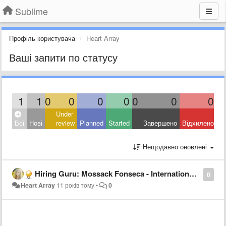
Sublime
Профіль користувача
Heart Array
Ваші запити по статусу
1
1
0
0
0
0
0
0
0
Under
Всі
Нові
review
Planned
Started
Завершено
Відхилено
Нещодавно оновлені
Hiring Guru: Mossack Fonseca - International HR
0
Heart Array
11 років тому
•
0