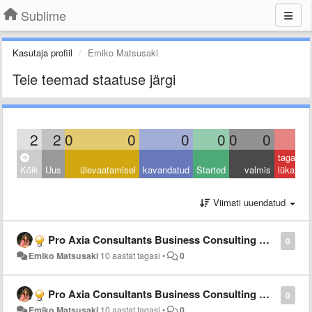
Sublime
Kasutaja profiil
Emiko Matsusaki
Teie teemad staatuse järgi
2
2
0
0
0
0
0
0
0
tagasi
Kõik
Uus
ülevaatamisel
kavandatud
Started
valmis
lükatud
Viimati uuendatud
Pro Axia Consultants Business Consulting Group in Osaka, Tokyo, Nagoya, Japan: Voice Recognition
0
Emiko Matsusaki
10 aastat tagasi
•
0
Pro Axia Consultants Business Consulting Group in Osaka, Tokyo, Nagoya, Japan: AeroOne®
0
Emiko Matsusaki
10 aastat tagasi
•
0