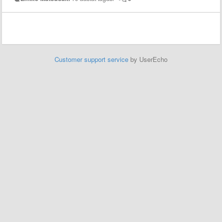
Customer support service
by UserEcho