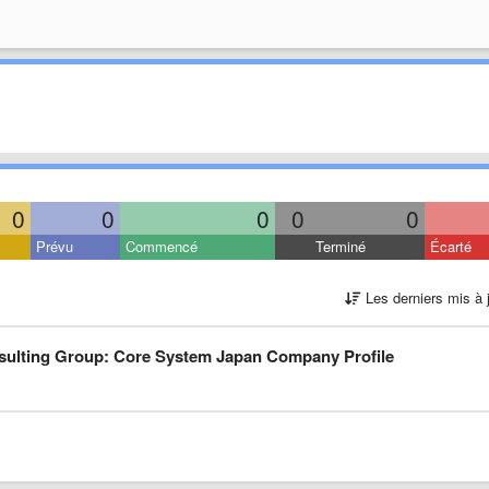
0
0
0
0
0
Prévu
Commencé
Terminé
Écarté
Les derniers mis à 
sulting Group: Core System Japan Company Profile