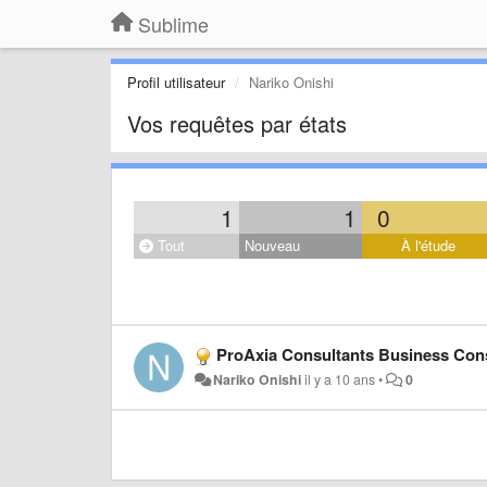
Sublime
Profil utilisateur
Nariko Onishi
Vos requêtes par états
1
1
0
Tout
Nouveau
À l'étude
ProAxia Consultants Business Con
Nariko Onishi
il y a 10 ans
•
0