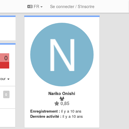
FR
Se connecter / S'inscrire
0
jour
Nariko Onishi
0
0,85
Enregistrement :
il y a 10 ans
Dernière activité :
il y a 10 ans