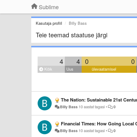
Sublime
Kasutaja profiil
Billy Bass
Teie teemad staatuse järgi
4
4
0
0
Kõik
Uus
ülevaatamisel
The Nation: Sustainable 21st Centu
Billy Bass
10 aastat tagasi
•
0
Financial Times: How Going Local C
Billy Bass
10 aastat tagasi
•
0