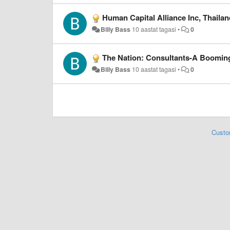
Human Capital Alliance Inc, Thailand
Billy Bass
10 aastat tagasi
•
0
The Nation: Consultants-A Boomin
Billy Bass
10 aastat tagasi
•
0
Custo