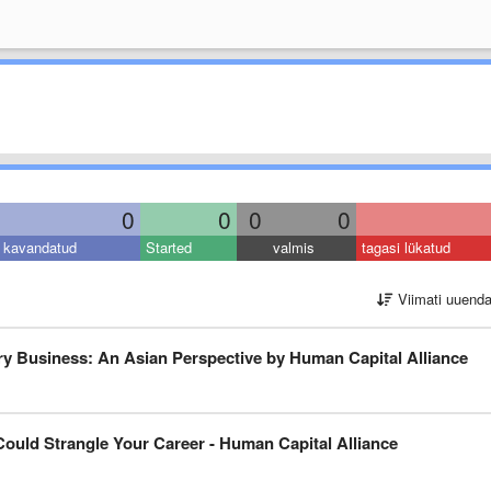
0
0
0
0
kavandatud
Started
valmis
tagasi lükatud
Viimati uuend
ry Business: An Asian Perspective by Human Capital Alliance
ould Strangle Your Career - Human Capital Alliance