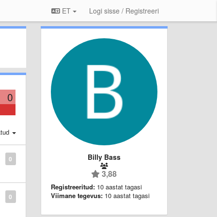
ET
Logi sisse / Registreeri
0
atud
Billy Bass
0
3,88
Registreeritud:
10 aastat tagasi
Viimane tegevus:
10 aastat tagasi
0