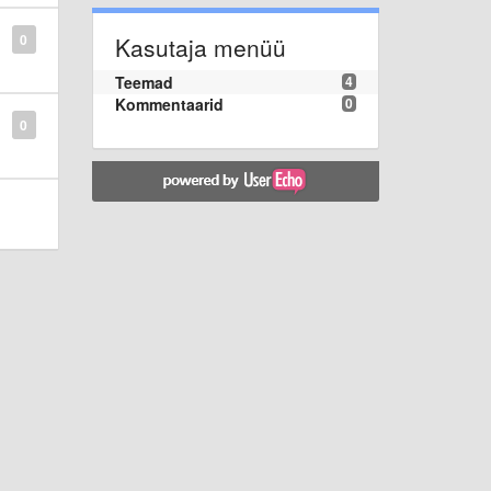
0
Kasutaja menüü
Teemad
4
Kommentaarid
0
0