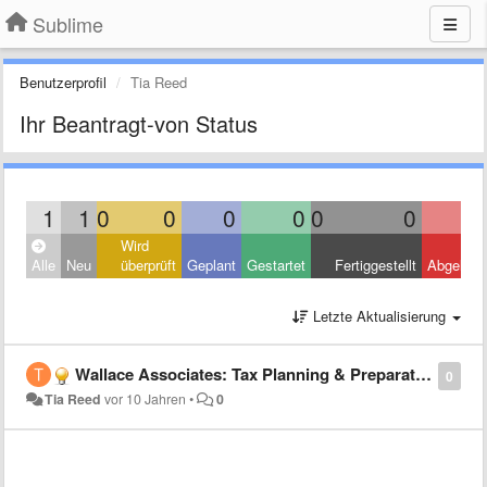
Sublime
Benutzerprofil
Tia Reed
Ihr Beantragt-von Status
1
1
0
0
0
0
0
0
Wird
Alle
Neu
überprüft
Geplant
Gestartet
Fertiggestellt
Abgelehn
Letzte Aktualisierung
Wallace Associates: Tax Planning & Preparation Made Easy
0
Tia Reed
vor 10 Jahren
•
0