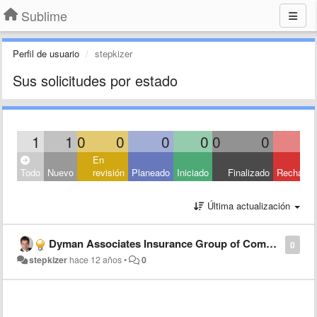
Sublime
Perfil de usuario
stepkizer
Sus solicitudes por estado
1
1
0
0
0
0
0
0
En
Todo
Nuevo
revisión
Planeado
Iniciado
Finalizado
Rechaza
Última actualización
Dyman Associates Insurance Group of Companies: Better Insurance Against Inequality
0
stepkizer
hace 12 años
•
0