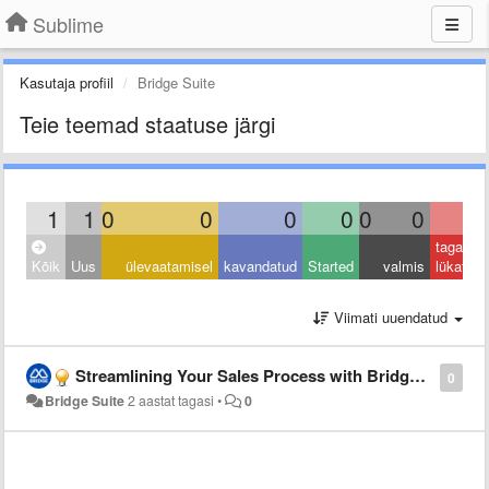
Sublime
Kasutaja profiil
Bridge Suite
Teie teemad staatuse järgi
1
1
0
0
0
0
0
0
0
tagasi
Kõik
Uus
ülevaatamisel
kavandatud
Started
valmis
lükatud
Viimati uuendatud
Streamlining Your Sales Process with Bridge Suite CRM
0
Bridge Suite
2 aastat tagasi
•
0