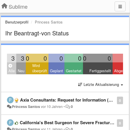
Sublime
Benutzerprofil
Princess Santos
Ihr Beantragt-von Status
3
3
0
0
0
0
0
0
Wird
Alle
Neu
überprüft
Geplant
Gestartet
Fertiggestellt
Abgelehn
Letzte Aktualisierung
Axia Consultants: Request for Information (RFI) Template
0
Princess Santos
vor 10 Jahren
•
0
California's Best Surgeon for Severe Fractures by Dr Howard Marans MD
0
Princess Santos
vor 11 Jahren
•
0