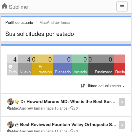
Sublime
Perfil de usuario
MacAndrew Inman
Sus solicitudes por estado
4
4
0
0
0
0
0
0
En
Todo
Nuevo
revisión
Planeado
Iniciado
Finalizado
Rechaza
Última actualización
Dr Howard Marans MD: Who is the Best Surgeon in California for Fractured Wrist?
0
MacAndrew Inman
hace 10 años
•
0
Best Reviewed Fountain Valley Orthopedic Surgery Center by Howard Marans MD
0
MacAndrew Inman
hace 11 años
•
0