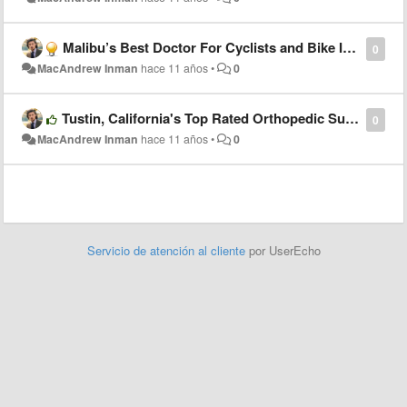
Malibu’s Best Doctor For Cyclists and Bike Injuries by Howard Marans MD
0
MacAndrew Inman
hace 11 años
•
0
Tustin, California's Top Rated Orthopedic Surgeon by Dr. Howard Marans
0
MacAndrew Inman
hace 11 años
•
0
Servicio de atención al cliente
por UserEcho